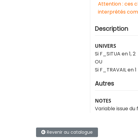
Attention : ces 
interprétés comm
Description
UNIVERS
Si F_SITUA en 1, 2
OU
Si F_TRAVAIL en 1
Autres
NOTES
Variable issue du f
Revenir au catalogue