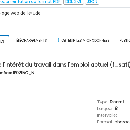
ocumentation au format PDF
DDI/XML
JSON
Page web de l'étude
TÉLÉCHARGEMENTS
OBTENIR LES MICRODONNÉES
PUBLI
ÉES
 l'intérêt du travail dans l'emploi actuel (f_sati
nnées:
IE0215C_N
Type:
Discret
Largeur:
8
Intervalle:
-
Format:
charac