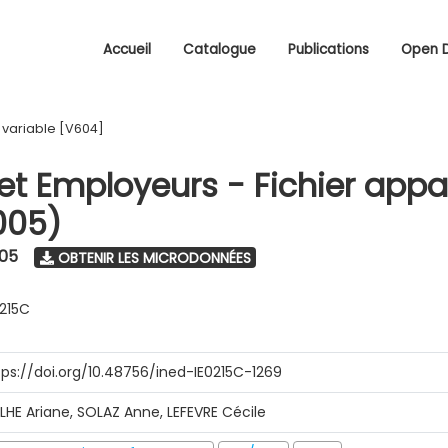
Accueil
Catalogue
Publications
Open 
/
variable [V604]
 et Employeurs - Fichier appa
005)
005
OBTENIR LES MICRODONNÉES
0215C
tps://doi.org/10.48756/ined-IE0215C-1269
ILHE Ariane, SOLAZ Anne, LEFEVRE Cécile