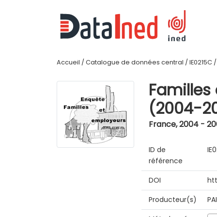
Accueil
/
Catalogue de données central
/
IE0215C
Familles
(2004-2
France
,
2004 - 2
ID de
IE
référence
DOI
ht
Producteur(s)
PA