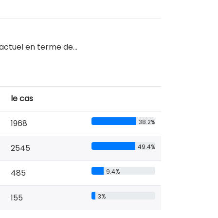
i actuel en terme de…
le cas
1968
38.2%
2545
49.4%
485
9.4%
155
3%