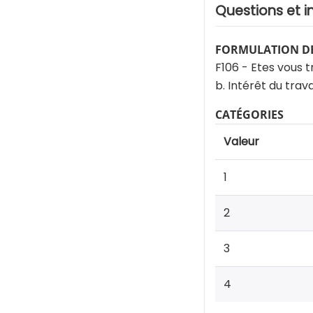
Questions et i
FORMULATION DE
F106 - Etes vous t
b. Intérêt du trava
CATÉGORIES
Valeur
1
2
3
4