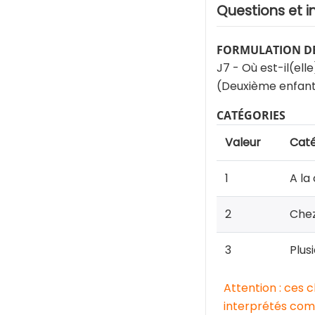
Questions et i
FORMULATION DE
J7 - Où est-il(elle
(Deuxième enfan
CATÉGORIES
Valeur
Caté
1
A la
2
Chez
3
Plusi
Attention : ces 
interprétés comm