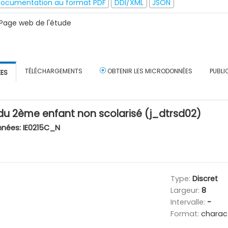
ocumentation au format PDF
DDI/XML
JSON
Page web de l'étude
TÉLÉCHARGEMENTS
OBTENIR LES MICRODONNÉES
PUBLI
ÉES
du 2ème enfant non scolarisé (j_dtrsd02)
nnées:
IE0215C_N
Type:
Discret
Largeur:
8
Intervalle:
-
Format:
charac