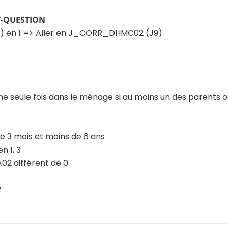
T-QUESTION
) en 1 => Aller en J_CORR_DHMC02 (J9)
e seule fois dans le ménage si au moins un des parents 
 de 3 mois et moins de 6 ans
 1, 3
2 différent de 0
2