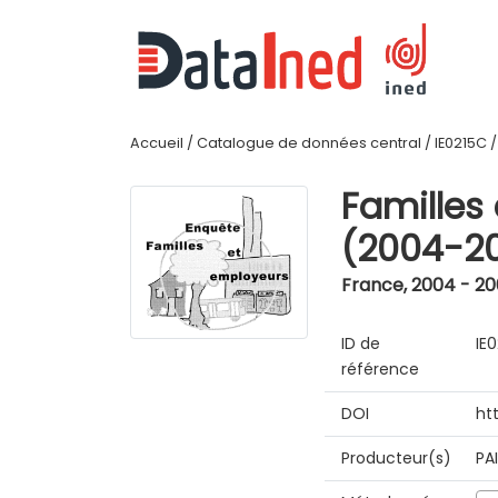
Accueil
/
Catalogue de données central
/
IE0215C
Familles
(2004-2
France
,
2004 - 2
ID de
IE
référence
DOI
ht
Producteur(s)
PA