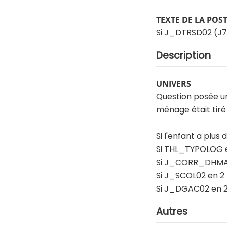
TEXTE DE LA POS
Si J_DTRSD02 (J7
Description
UNIVERS
Question posée un
ménage était tiré
Si l'enfant a plus
Si THL_TYPOLOG en
Si J_CORR_DHMA0
Si J_SCOL02 en 2
Si J_DGAC02 en 
Autres