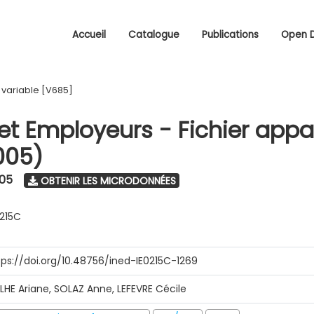
Accueil
Catalogue
Publications
Open 
/
variable [V685]
 et Employeurs - Fichier appa
005)
005
OBTENIR LES MICRODONNÉES
0215C
tps://doi.org/10.48756/ined-IE0215C-1269
ILHE Ariane, SOLAZ Anne, LEFEVRE Cécile