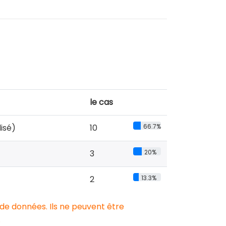
le cas
lisé)
10
66.7%
3
20%
2
13.3%
 de données. Ils ne peuvent être
.