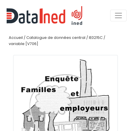
Accueil
/
Catalogue de données central
/
IE0215C
/
variable [V706]