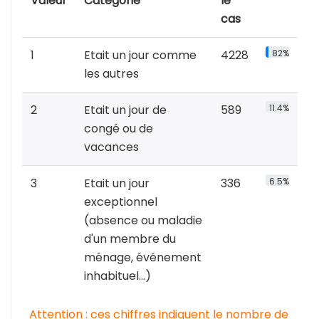
Valeur
Catégorie
le
cas
1
Etait un jour comme
4228
82%
les autres
2
Etait un jour de
589
11.4%
congé ou de
vacances
3
Etait un jour
336
6.5%
exceptionnel
(absence ou maladie
d'un membre du
ménage, événement
inhabituel...)
Attention : ces chiffres indiquent le nombre de