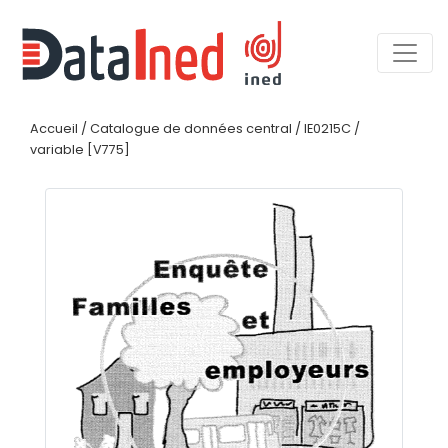
Accueil
/
Catalogue de données central
/
IE0215C
/
variable [V775]