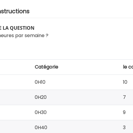
nstructions
 LA QUESTION
heures par semaine ?
Catégorie
le c
0H10
10
0H20
7
0H30
9
0H40
3