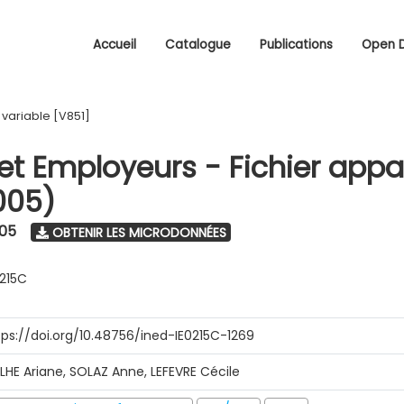
Accueil
Catalogue
Publications
Open 
/
variable [V851]
 et Employeurs - Fichier appa
005)
005
OBTENIR LES MICRODONNÉES
0215C
tps://doi.org/10.48756/ined-IE0215C-1269
ILHE Ariane, SOLAZ Anne, LEFEVRE Cécile