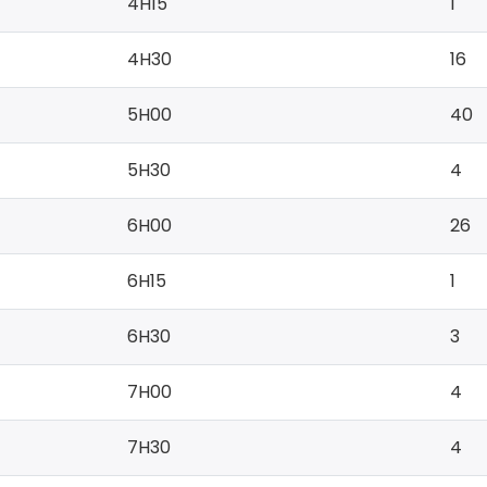
4H15
1
4H30
16
5H00
40
5H30
4
6H00
26
6H15
1
6H30
3
7H00
4
7H30
4