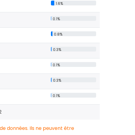
1.6%
0.1%
0.8%
0.3%
0.1%
0.3%
0.1%
2
 de données. Ils ne peuvent être