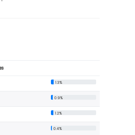
as
1.3%
0.9%
1.2%
0.4%