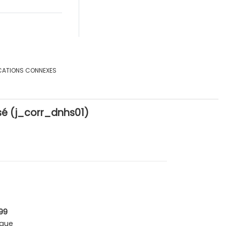
CATIONS CONNEXES
sé (j_corr_dnhs01)
999
que