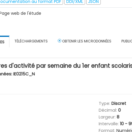
ocumentation au format PDF
DDI/XML
JSON
Page web de l'étude
TÉLÉCHARGEMENTS
OBTENIR LES MICRODONNÉES
PUBLI
ÉES
s d'activité par semaine du 1er enfant scolari
nnées:
IE0215C_N
Type:
Discret
Décimal:
0
Largeur:
8
Intervalle:
10 - 
Format:
Numéri