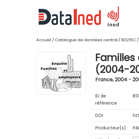
Accueil
/
Catalogue de données central
/
IE0215C
Familles
(2004-2
France
,
2004 - 2
ID de
IE
référence
DOI
ht
Producteur(s)
PA