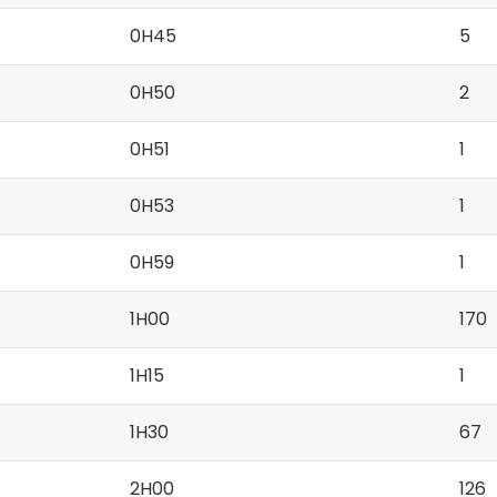
0H45
5
0H50
2
0H51
1
0H53
1
0H59
1
1H00
170
1H15
1
1H30
67
2H00
126