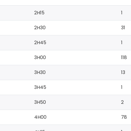
2H15
1
2H30
31
2H45
1
3H00
118
3H30
13
3H45
1
3H50
2
4H00
78