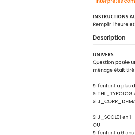
interprétés comm
INSTRUCTIONS A
Remplir l'heure e
Description
UNIVERS
Question posée un
ménage était tiré
Si l'enfant a plus
Si THL_TYPOLOG en
Si J_CORR_DHMA01
Si J_SCOL01 en 1
OU
Si l'enfant a 6 ans