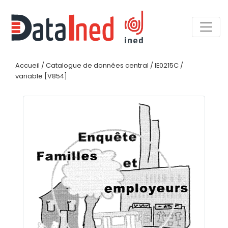
Accueil
/
Catalogue de données central
/
IE0215C
/
variable [V854]