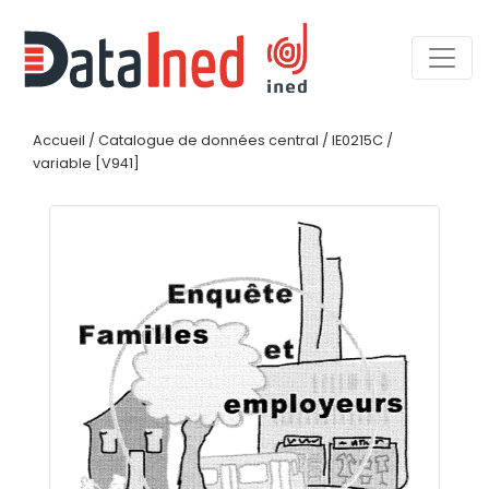
Accueil
/
Catalogue de données central
/
IE0215C
/
variable [V941]