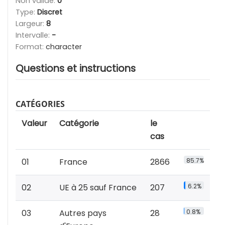
Non valide:
0
Type:
Discret
Largeur:
8
Intervalle:
-
Format:
character
Questions et instructions
CATÉGORIES
Valeur
Catégorie
le
cas
01
France
2866
85.7%
02
UE à 25 sauf France
207
6.2%
03
Autres pays
28
0.8%