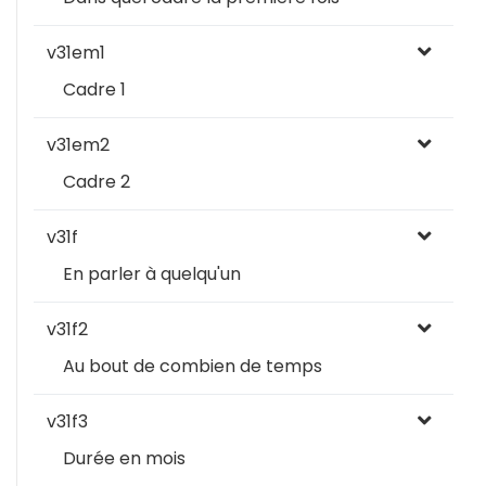
v31em1
Cadre 1
v31em2
Cadre 2
v31f
En parler à quelqu'un
v31f2
Au bout de combien de temps
v31f3
Durée en mois