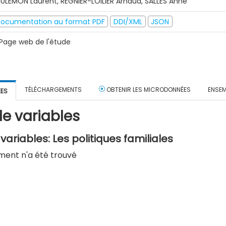
ULEMON Laurent, REGNIER-LOILIER Arnaud, SALLES Anne
ocumentation au format PDF
DDI/XML
JSON
Page web de l'étude
TÉLÉCHARGEMENTS
OBTENIR LES MICRODONNÉES
ENSEM
ÉES
e variables
ariables: Les politiques familiales
ment n'a été trouvé