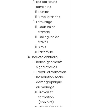
Les politiques
familiales
Publics
Améliorations
Entourage
Cousins et
fraterie
Collègues de
travail
Amis
La famille
Enquête annuelle
Renseignements
signalétiques
Travail et formation
Description socio-
démographique
du ménage
Travail et
formation
(conjoint)