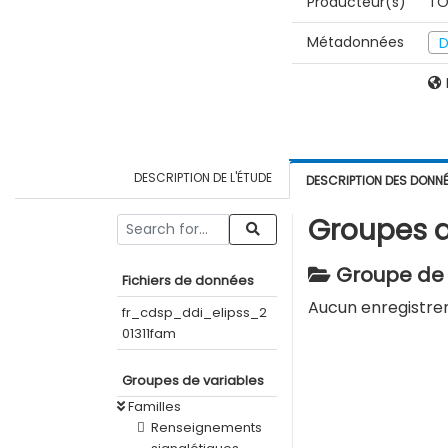
Producteur(s)
TO
Métadonnées
D
DESCRIPTION DE L'ÉTUDE
DESCRIPTION DES DONN
Groupes d
Groupe de v
Fichiers de données
Aucun enregistre
fr_cdsp_ddi_elipss_2
01311fam
Groupes de variables
Familles
Renseignements