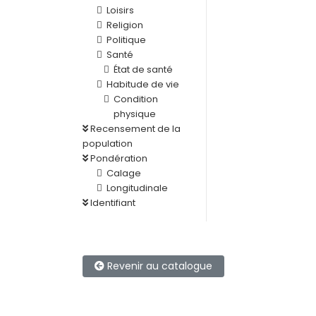
Loisirs
Religion
Politique
Santé
État de santé
Habitude de vie
Condition
physique
Recensement de la
population
Pondération
Calage
Longitudinale
Identifiant
Revenir au catalogue