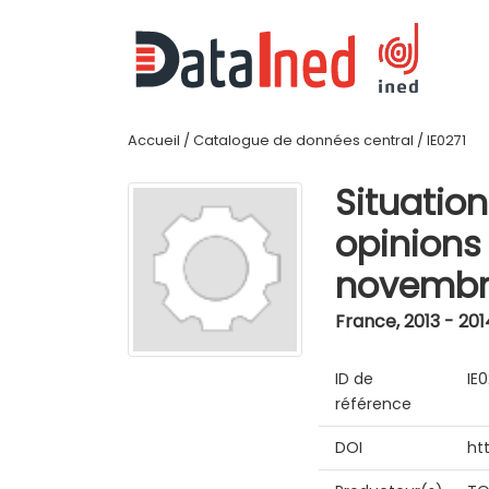
Accueil
/
Catalogue de données central
/
IE0271
Situation
opinions 
novembr
France
,
2013 - 201
ID de
IE
référence
DOI
ht