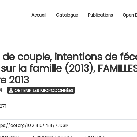
Accueil
Catalogue
Publications
Open 
 de couple, intentions de féc
sur la famille (2013), FAMILLES
e 2013
4
OBTENIR LES MICRODONNÉES
0271
tps://doi.org/10.21410/7E4/7JDS1K