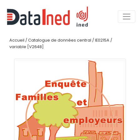
Accueil
/
Catalogue de données central
/
IE0215A
/
variable [V2648]