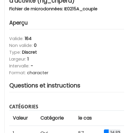
d'activité (hg_chperd)
Fichier de microdonnées:
IE0215A_couple
Aperçu
Valide:
164
Non valide:
0
Type:
Discret
Largeur:
1
Intervalle:
-
Format:
character
Questions et instructions
CATÉGORIES
Valeur
Catégorie
le cas
34.8%