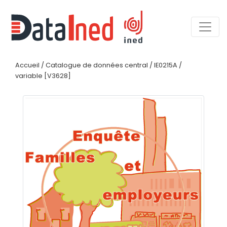
Accueil
/
Catalogue de données central
/
IE0215A
/
variable [V3628]