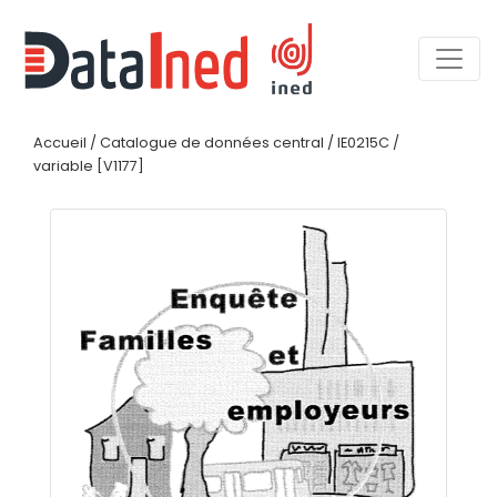
Accueil
/
Catalogue de données central
/
IE0215C
/
variable [V1177]