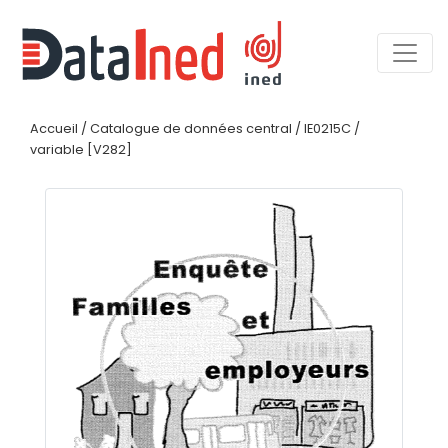
Accueil
/
Catalogue de données central
/
IE0215C
/
variable [V282]