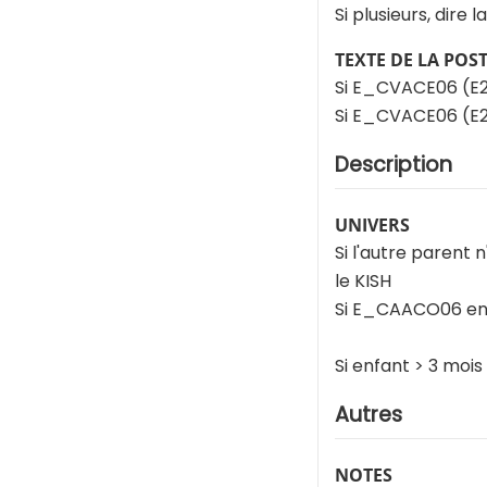
Si plusieurs, dire 
TEXTE DE LA POS
Si E_CVACE06 (E2
Si E_CVACE06 (E26
Description
UNIVERS
Si l'autre parent 
le KISH
Si E_CAACO06 en
Si enfant > 3 mois
Autres
NOTES