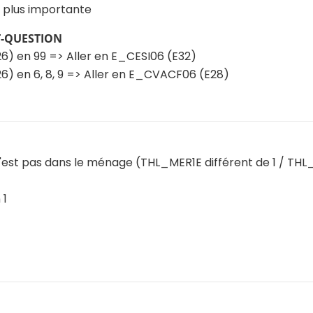
la plus importante
T-QUESTION
6) en 99 => Aller en E_CESI06 (E32)
) en 6, 8, 9 => Aller en E_CVACF06 (E28)
n'est pas dans le ménage (THL_MER1E différent de 1 / THL_P
 1