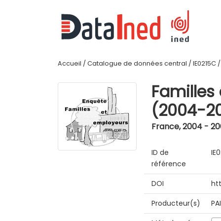
Accueil
/
Catalogue de données central
/
IE0215C
Familles
(2004-2
France
,
2004 - 2
ID de
IE
référence
DOI
ht
Producteur(s)
PA