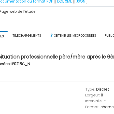
ocumentation au format PDF
DDI/XML
JSON
Page web de l'étude
TÉLÉCHARGEMENTS
OBTENIR LES MICRODONNÉES
PUBLI
ÉES
tuation professionnelle père/mère après le 
nnées:
IE0215C_N
Type:
Discret
Largeur:
8
Intervalle:
-
Format:
charac