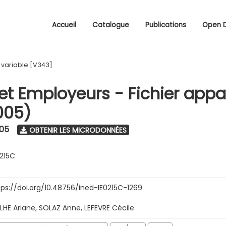
Accueil
Catalogue
Publications
Open 
/
variable [V343]
 et Employeurs - Fichier appa
005)
005
OBTENIR LES MICRODONNÉES
0215C
tps://doi.org/10.48756/ined-IE0215C-1269
ILHE Ariane, SOLAZ Anne, LEFEVRE Cécile