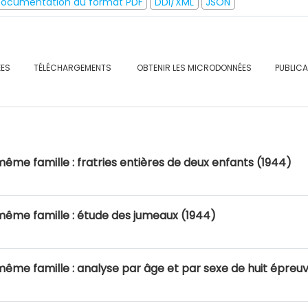
ocumentation au format PDF
DDI/XML
JSON
ÉES
TÉLÉCHARGEMENTS
OBTENIR LES MICRODONNÉES
PUBLIC
même famille : fratries entières de deux enfants (1944)
 même famille : étude des jumeaux (1944)
 même famille : analyse par âge et par sexe de huit épre