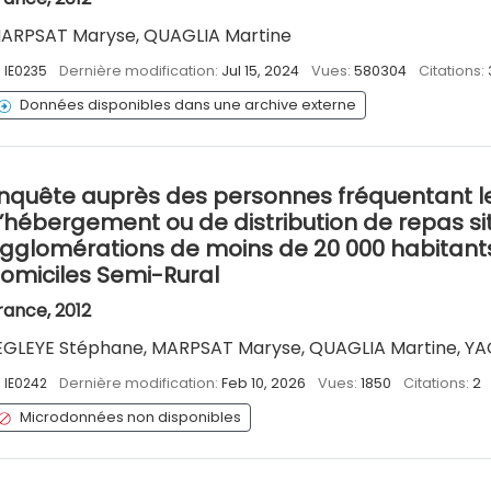
ARPSAT Maryse, QUAGLIA Martine
:
IE0235
Dernière modification:
Jul 15, 2024
Vues:
580304
Citations:
Données disponibles dans une archive externe
nquête auprès des personnes fréquentant le
’hébergement ou de distribution de repas s
gglomérations de moins de 20 000 habitants
omiciles Semi-Rural
rance, 2012
EGLEYE Stéphane, MARPSAT Maryse, QUAGLIA Martine, Y
:
IE0242
Dernière modification:
Feb 10, 2026
Vues:
1850
Citations:
2
Microdonnées non disponibles