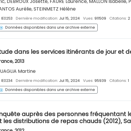
ric, DEBROUX Josette, FAURE Laurence, MALLON Isabelle, 
ANTOS Aurélie, STEINMETZ Hélène
:
IE0253
Dernière modification:
Jul 15, 2024
Vues:
911509
Citations:
2
Données disponibles dans une archive externe
tude dans les services itinérants de jour et d
rance, 2013
UAGLIA Martine
:
IE0234
Dernière modification:
Jul 15, 2024
Vues:
95939
Citations:
1
Données disponibles dans une archive externe
nquête auprès des personnes fréquentant l
t les distributions de repas chauds (2012), S
rance, 2012