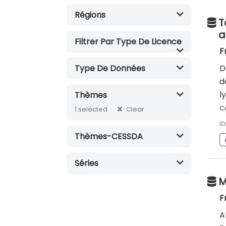
Régions
T
a
Filtrer Par Type De Licence
F
Type De Données
D
d
l
Thèmes
Co
Clear
1
selected
ID
Thèmes-CESSDA
Séries
M
F
A