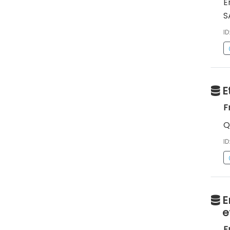
E
S
ID
E
F
Q
ID
E
e
F