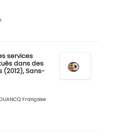
3
s services
itués dans des
 (2012), Sans-
AOUANCQ Françoise