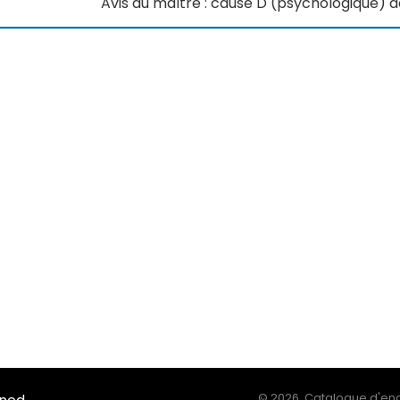
Avis du maître : cause D (psychologique) 
©
2026, Catalogue d'enq