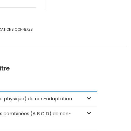
CATIONS CONNEXES
ître
ble physique) de non-adaptation
es combinées (A B C D) de non-