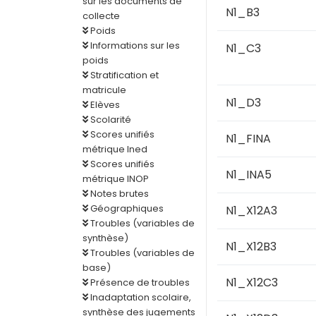
sur les documents de
N1_B3
collecte
Poids
Informations sur les
N1_C3
poids
Stratification et
matricule
N1_D3
Elèves
Scolarité
Scores unifiés
N1_FINA
métrique Ined
Scores unifiés
N1_INA5
métrique INOP
Notes brutes
Géographiques
N1_X12A3
Troubles (variables de
synthèse)
N1_X12B3
Troubles (variables de
base)
N1_X12C3
Présence de troubles
Inadaptation scolaire,
synthèse des jugements