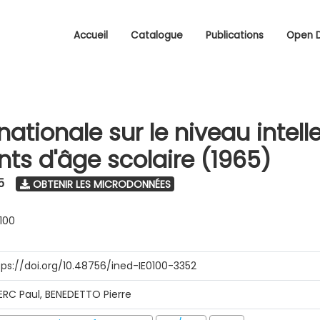
Accueil
Catalogue
Publications
Open 
ationale sur le niveau intell
nts d'âge scolaire (1965)
5
OBTENIR LES MICRODONNÉES
0100
tps://doi.org/10.48756/ined-IE0100-3352
ERC Paul, BENEDETTO Pierre