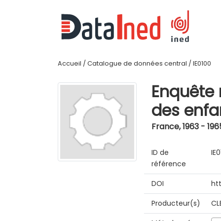
Accueil
/
Catalogue de données central
/
IE0100
Enquête n
des enfa
France
,
1963 - 196
ID de
IE
référence
DOI
ht
Producteur(s)
CL