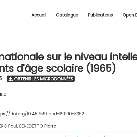
Accueil
Catalogue
Publications
Open 
ationale sur le niveau intell
nts d'âge scolaire (1965)
5
OBTENIR LES MICRODONNÉES
0100
tps://doi.org/10.48756/ined-IE0100-3352
ERC Paul, BENEDETTO Pierre