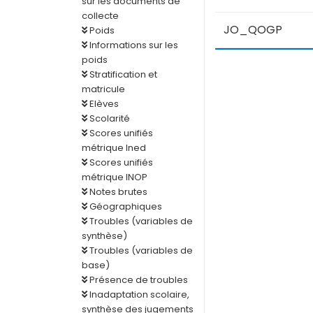
sur les documents de
collecte
JO_QOGP
Poids
Informations sur les
poids
Stratification et
matricule
Elèves
Scolarité
Scores unifiés
métrique Ined
Scores unifiés
métrique INOP
Notes brutes
Géographiques
Troubles (variables de
synthèse)
Troubles (variables de
base)
Présence de troubles
Inadaptation scolaire,
synthèse des jugements