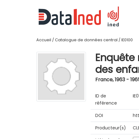
Accueil
/
Catalogue de données central
/
IE0100
Enquête n
des enfa
France
,
1963 - 196
ID de
IE
référence
DOI
ht
Producteur(s)
CL