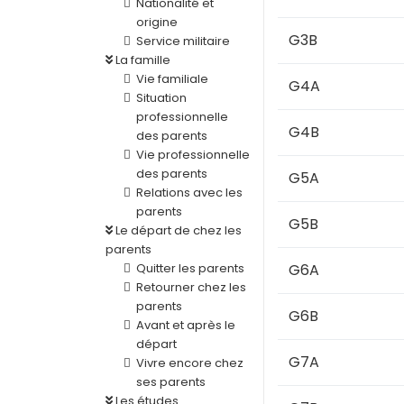
Nationalité et
origine
G3B
Service militaire
La famille
Vie familiale
G4A
Situation
professionnelle
G4B
des parents
Vie professionnelle
des parents
G5A
Relations avec les
parents
G5B
Le départ de chez les
parents
Quitter les parents
G6A
Retourner chez les
parents
G6B
Avant et après le
départ
G7A
Vivre encore chez
ses parents
Les études