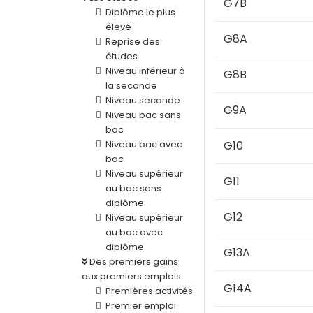
G7B
Diplôme le plus
élevé
G8A
Reprise des
études
Niveau inférieur à
G8B
la seconde
Niveau seconde
G9A
Niveau bac sans
bac
Niveau bac avec
G10
bac
Niveau supérieur
G11
au bac sans
diplôme
G12
Niveau supérieur
au bac avec
diplôme
G13A
Des premiers gains
aux premiers emplois
G14A
Premières activités
Premier emploi