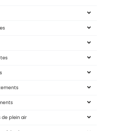
es
ttes
s
êtements
ments
de plein air