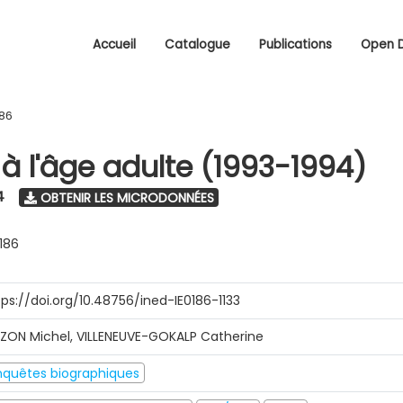
Accueil
Catalogue
Publications
Open 
186
à l'âge adulte (1993-1994)
4
OBTENIR LES MICRODONNÉES
0186
tps://doi.org/10.48756/ined-IE0186-1133
ZON Michel, VILLENEUVE-GOKALP Catherine
nquêtes biographiques