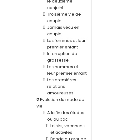
le deuxième
conjoint
Troisième vie de
couple
Jamais vécu en
couple
Les femmes et leur
premier enfant
Interruption de
grossesse
Les hommes et
leur premier enfant
Les premières
relations
amoureuses
Evolution du mode de
vie
A la fin des études
ou au bac
Loisirs, vacances
et activités
Bande ou groupe