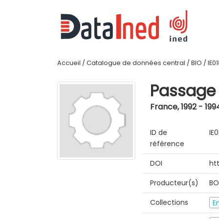
Accueil
/
Catalogue de données central
/
BIO
/
IE0
Passage 
France
,
1992 - 199
ID de
IE
référence
DOI
ht
Producteur(s)
BO
Collections
E