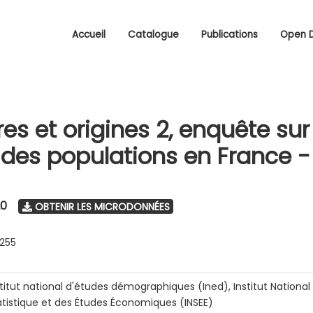
Accueil
Catalogue
Publications
Open 
res et origines 2, enquête sur
é des populations en France -
20
OBTENIR LES MICRODONNÉES
0255
stitut national d'études démographiques (Ined), Institut National 
atistique et des Études Économiques (INSEE)