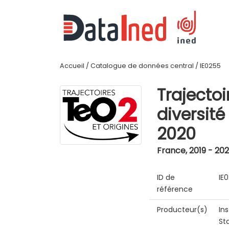
Accueil
/
Catalogue de données central
/
IE0255
Trajectoi
diversit
2020
France
,
2019 - 20
ID de
IE
référence
Producteur(s)
In
St