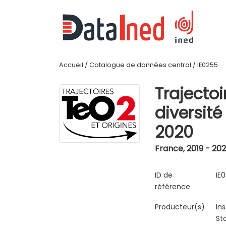
Accueil
/
Catalogue de données central
/
IE0255
Trajectoi
diversit
2020
France
,
2019 - 20
ID de
IE
référence
Producteur(s)
In
St