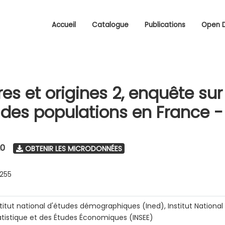
Accueil
Catalogue
Publications
Open 
res et origines 2, enquête sur
é des populations en France -
20
OBTENIR LES MICRODONNÉES
0255
stitut national d'études démographiques (Ined), Institut National 
atistique et des Études Économiques (INSEE)