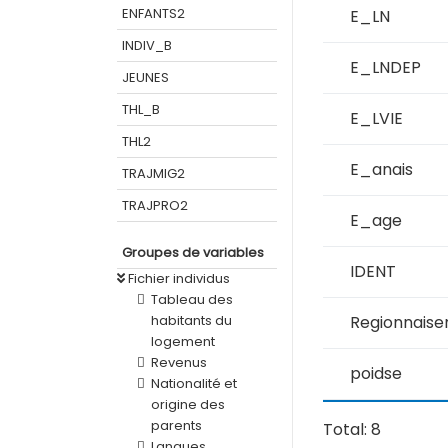
ENFANTS2
E_LN
INDIV_B
E_LNDEP
JEUNES
THL_B
E_LVIE
THL2
E_anais
TRAJMIG2
TRAJPRO2
E_age
Groupes de variables
IDENT
Fichier individus
Tableau des
habitants du
Regionnaise
logement
Revenus
poidse
Nationalité et
origine des
parents
Total: 8
Langues