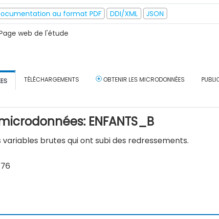
ocumentation au format PDF
DDI/XML
JSON
Page web de l'étude
TÉLÉCHARGEMENTS
OBTENIR LES MICRODONNÉES
PUBLI
ÉES
e microdonnées: ENFANTS_B
s variables brutes qui ont subi des redressements.
476