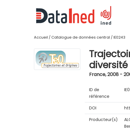
Accueil
/
Catalogue de données central
/
IE0243
Trajectoi
diversit
France
,
2008 - 20
ID de
IE
référence
DOI
ht
Producteur(s)
AL
Be