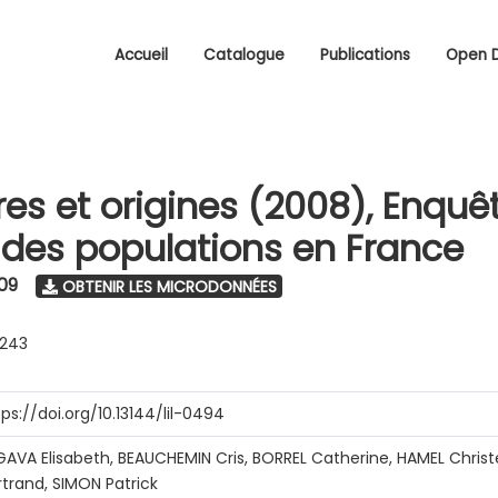
Accueil
Catalogue
Publications
Open 
res et origines (2008), Enquêt
é des populations en France
09
OBTENIR LES MICRODONNÉES
0243
tps://doi.org/10.13144/lil-0494
GAVA Elisabeth, BEAUCHEMIN Cris, BORREL Catherine, HAMEL Chris
rtrand, SIMON Patrick