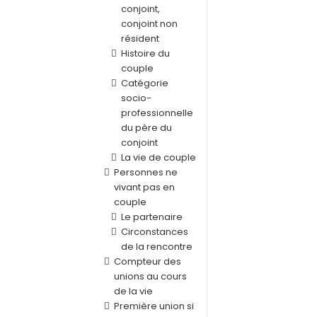
conjoint,
conjoint non
résident
Histoire du
couple
Catégorie
socio-
professionnelle
du père du
conjoint
La vie de couple
Personnes ne
vivant pas en
couple
Le partenaire
Circonstances
de la rencontre
Compteur des
unions au cours
de la vie
Première union si