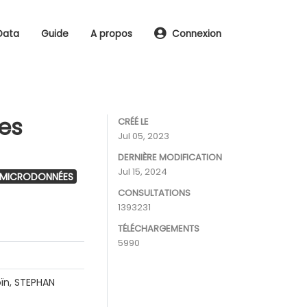
Data
Guide
A propos
Connexion
les
CRÉÉ LE
Jul 05, 2023
DERNIÈRE MODIFICATION
Jul 15, 2024
 MICRODONNÉES
CONSULTATIONS
1393231
TÉLÉCHARGEMENTS
5990
ïn, STEPHAN