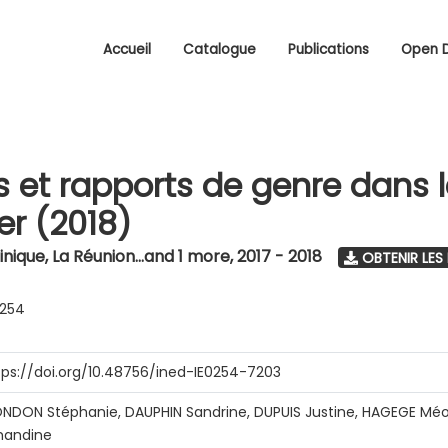
Accueil
Catalogue
Publications
Open 
s et rapports de genre dans 
r (2018)
nique, La Réunion...and 1 more
,
2017 - 2018
OBTENIR LES
0254
tps://doi.org/10.48756/ined-IE0254-7203
NDON Stéphanie, DAUPHIN Sandrine, DUPUIS Justine, HAGEGE Méo
andine