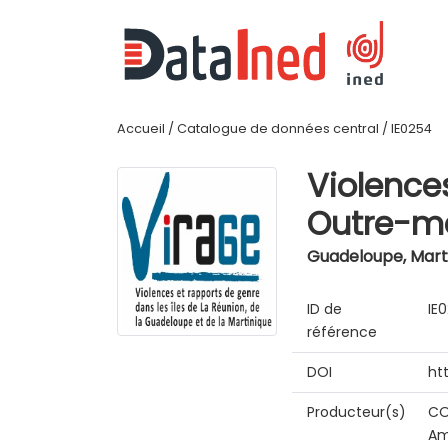
Accueil
/
Catalogue de données central
/
IE0254
Violence
Outre-me
Guadeloupe, Marti
ID de
IE
référence
DOI
ht
Producteur(s)
CO
Am