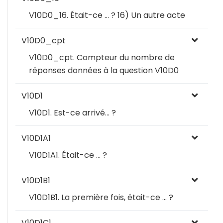
V10D0_16. Était-ce … ? 16) Un autre acte
V10D0_cpt
V10D0_cpt. Compteur du nombre de
réponses données à la question V10D0
V10D1
V10D1. Est-ce arrivé… ?
V10D1A1
V10D1A1. Était-ce … ?
V10D1B1
V10D1B1. La première fois, était-ce … ?
V10D1C1