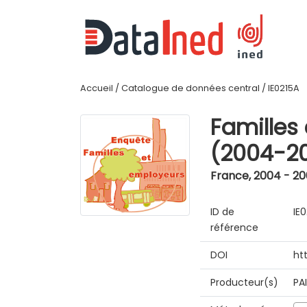
Accueil
/
Catalogue de données central
/
IE0215A
Familles
(2004-2
France
,
2004 - 2
ID de
IE
référence
DOI
ht
Producteur(s)
PA