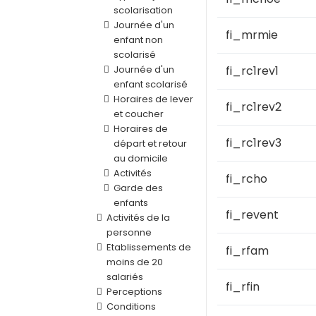
scolarisation
Journée d'un
fi_mrmie
enfant non
scolarisé
Journée d'un
fi_rc1rev1
enfant scolarisé
Horaires de lever
fi_rc1rev2
et coucher
Horaires de
fi_rc1rev3
départ et retour
au domicile
Activités
fi_rcho
Garde des
enfants
fi_revent
Activités de la
personne
Etablissements de
fi_rfam
moins de 20
salariés
fi_rfin
Perceptions
Conditions