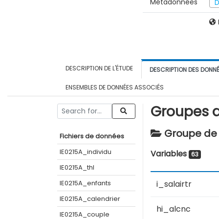
Métadonnées
D
DESCRIPTION DE L'ÉTUDE
DESCRIPTION DES DONN
ENSEMBLES DE DONNÉES ASSOCIÉS
Groupes d
Groupe de 
Fichiers de données
IE0215A_individu
Variables
63
IE0215A_thl
IE0215A_enfants
i_salairtr
IE0215A_calendrier
hi_alcnc
IE0215A_couple