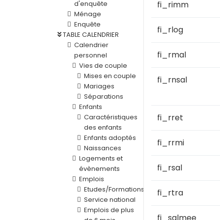
d'enquête
fi_rimm
Ménage
Enquête
fi_rlog
TABLE CALENDRIER
Calendrier
fi_rmal
personnel
Vies de couple
Mises en couple
fi_rnsal
Mariages
Séparations
Enfants
fi_rret
Caractéristiques
des enfants
Enfants adoptés
fi_rrmi
Naissances
Logements et
fi_rsal
évènements
Emplois
Etudes/Formations
fi_rtra
Service national
Emplois de plus
fi_salmee