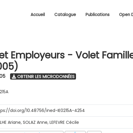
Accueil
Catalogue
Publications
Open 
 et Employeurs - Volet Famill
005)
005
OBTENIR LES MICRODONNÉES
0215A
tps://doi.org/10.48756/ined-IE0215A-4254
ILHE Ariane, SOLAZ Anne, LEFEVRE Cécile