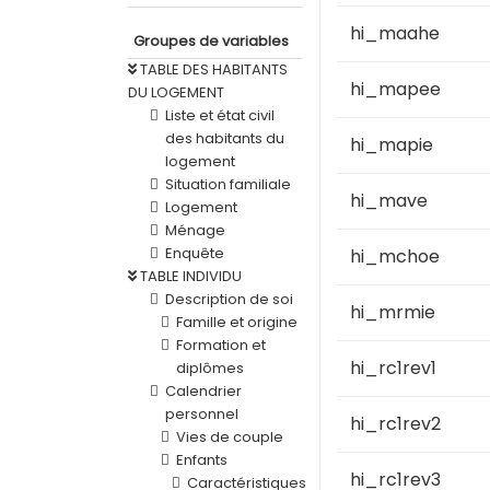
hi_maahe
Groupes de variables
TABLE DES HABITANTS
hi_mapee
DU LOGEMENT
Liste et état civil
des habitants du
hi_mapie
logement
Situation familiale
hi_mave
Logement
Ménage
Enquête
hi_mchoe
TABLE INDIVIDU
Description de soi
hi_mrmie
Famille et origine
Formation et
hi_rc1rev1
diplômes
Calendrier
personnel
hi_rc1rev2
Vies de couple
Enfants
hi_rc1rev3
Caractéristiques