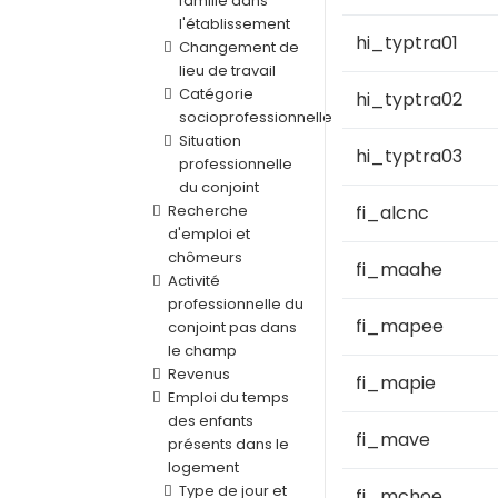
famille dans
l'établissement
hi_typtra01
Changement de
lieu de travail
Catégorie
hi_typtra02
socioprofessionnelle
Situation
hi_typtra03
professionnelle
du conjoint
Recherche
fi_alcnc
d'emploi et
chômeurs
fi_maahe
Activité
professionnelle du
fi_mapee
conjoint pas dans
le champ
Revenus
fi_mapie
Emploi du temps
des enfants
fi_mave
présents dans le
logement
Type de jour et
fi_mchoe