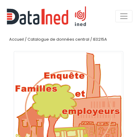
Accueil
/
Catalogue de données central
/
IE0215A