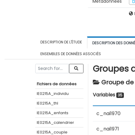
Métadonnées
D
DESCRIPTION DE L'ÉTUDE
DESCRIPTION DES DONN
ENSEMBLES DE DONNÉES ASSOCIÉS
Groupes d
Groupe de 
Fichiers de données
IE0215A_individu
Variables
35
IE0215A_thl
IE0215A_enfants
c_nai1970
IE0215A_calendrier
c_nai1971
IE0215A_couple