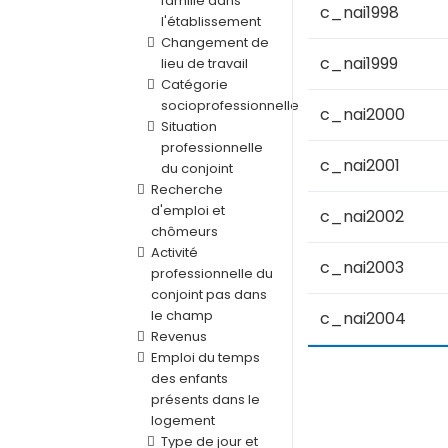
famille dans
c_nai1998
l'établissement
Changement de
c_nai1999
lieu de travail
Catégorie
socioprofessionnelle
c_nai2000
Situation
professionnelle
c_nai2001
du conjoint
Recherche
d'emploi et
c_nai2002
chômeurs
Activité
c_nai2003
professionnelle du
conjoint pas dans
le champ
c_nai2004
Revenus
Emploi du temps
des enfants
présents dans le
logement
Type de jour et