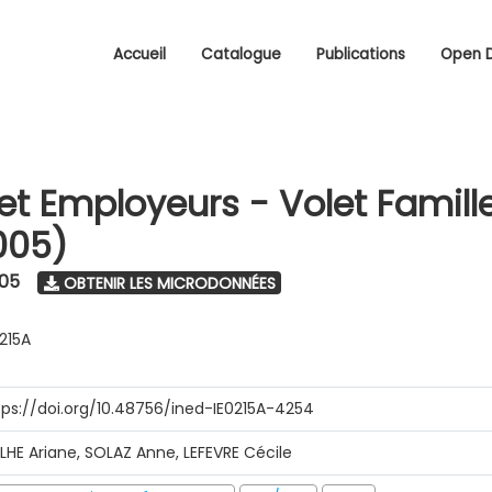
Accueil
Catalogue
Publications
Open 
 et Employeurs - Volet Famill
005)
005
OBTENIR LES MICRODONNÉES
0215A
tps://doi.org/10.48756/ined-IE0215A-4254
ILHE Ariane, SOLAZ Anne, LEFEVRE Cécile