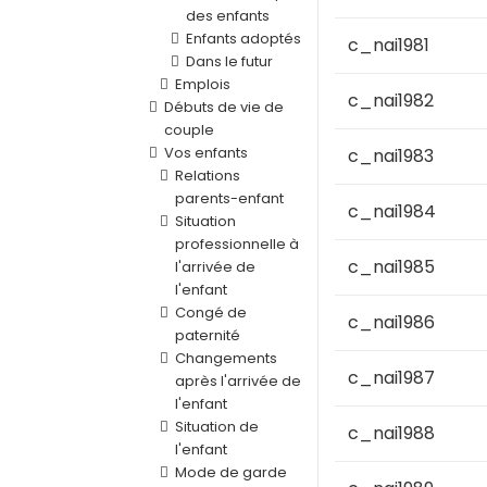
des enfants
Enfants adoptés
c_nai1981
Dans le futur
Emplois
c_nai1982
Débuts de vie de
couple
Vos enfants
c_nai1983
Relations
parents-enfant
c_nai1984
Situation
professionnelle à
c_nai1985
l'arrivée de
l'enfant
Congé de
c_nai1986
paternité
Changements
c_nai1987
après l'arrivée de
l'enfant
Situation de
c_nai1988
l'enfant
Mode de garde