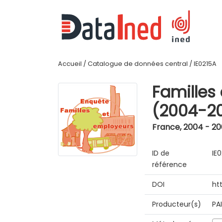
Accueil
/
Catalogue de données central
/
IE0215A
Familles
(2004-2
France
,
2004 - 2
ID de
IE
référence
DOI
ht
Producteur(s)
PA