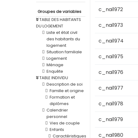
c_nai1972
Groupes de variables
TABLE DES HABITANTS
c_nai1973
DU LOGEMENT
Liste et état civil
des habitants du
c_nai1974
logement
Situation familiale
c_nai1975
Logement
Ménage
Enquête
c_nai1976
TABLE INDIVIDU
Description de soi
c_nai1977
Famille et origine
Formation et
c_nai1978
diplômes
Calendrier
personnel
c_nai1979
Vies de couple
Enfants
c_nai1980
Caractéristiques