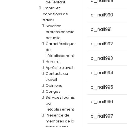
c_nai1989
de l'enfant
Emploi et
conditions de
c_nai1990
travail
Situation
c_nai1991
professionnelle
actuelle
c_nai1992
Caractéristiques
de
l'établissement
c_nai1993
Horaires
Après le travail
c_nai1994
Contacts au
travail
Opinions
c_nai1995
Congés
Services fournis
c_nai1996
par
l'établissement
Présence de
c_nai1997
membres de la