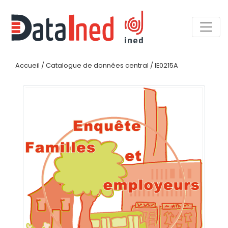
Accueil
/
Catalogue de données central
/
IE0215A