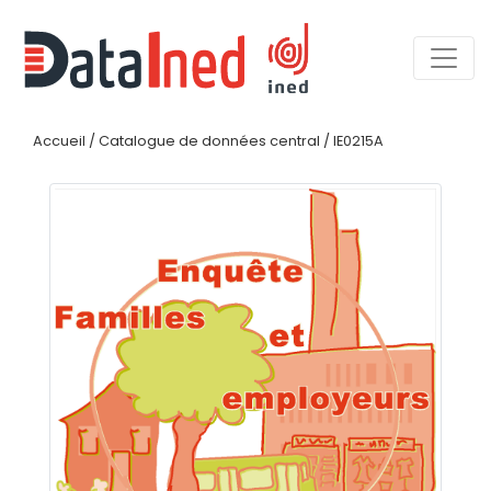
Accueil
/
Catalogue de données central
/
IE0215A