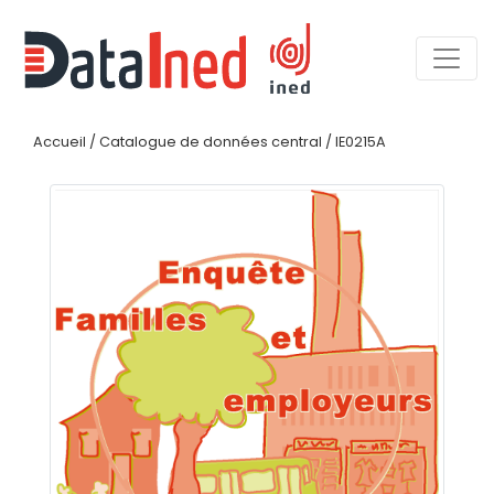
Accueil
/
Catalogue de données central
/
IE0215A