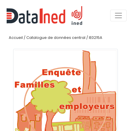
Accueil
/
Catalogue de données central
/
IE0215A