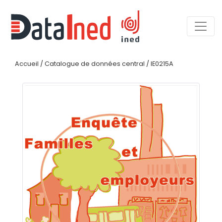
Accueil
/
Catalogue de données central
/
IE0215A