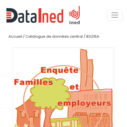
Accueil
/
Catalogue de données central
/
IE0215A