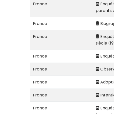
France
Enquête
parents 
France
Biogra
France
Enquête
siècle (1
France
Enquête
France
Observ
France
Adoptio
France
Intenti
France
Enquêt