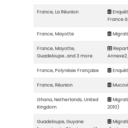
France, La Réunion
Enquête
France à 
France, Mayotte
Migrati
France, Mayotte,
Reparti
Guadeloupe...and 3 more
Annexe2
France, Polynésie Française
Enquête
France, Réunion
Mucovis
Ghana, Netherlands, United
Migrat
Kingdom
2010)
Guadeloupe, Guyane
Migrati