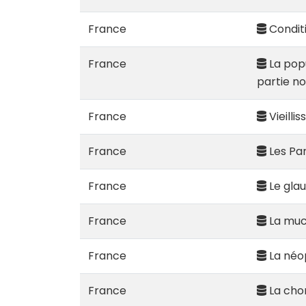
France
Conditi
France
La popu
partie n
France
Vieilli
France
Les Par
France
Le gla
France
La muc
France
La néop
France
La chor