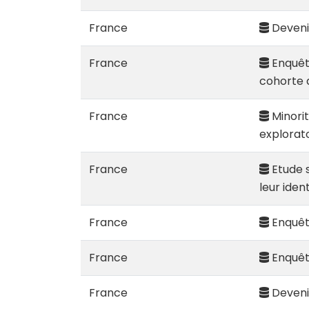
France
Devenir
France
Enquête
cohorte 
France
Minorit
explorat
France
Etude s
leur ide
France
Enquête
France
Enquêt
France
Devenir