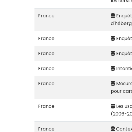
les servi
France
Enquête
d'héberg
France
Enquêt
France
Enquêt
France
Intenti
France
Mesure
pour cara
France
Les usa
(2006-2
France
Contex