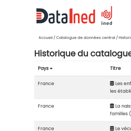
Accueil
/
Catalogue de données central
/
Histor
Historique du catalogu
Pays
Titre
France
Les enf
les étab
France
La nais
familles 
France
Le vécu