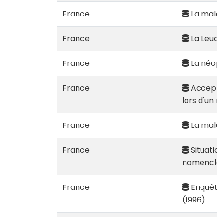
France
La mala
France
La Leu
France
La néop
France
Accepta
lors d'u
France
La mala
France
Situati
nomencla
France
Enquête
(1996)