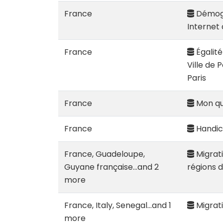
France
Démogr
Internet
France
Égalité
Ville de 
Paris
France
Mon qua
France
Handica
France, Guadeloupe,
Migrati
Guyane française...and 2
régions 
more
France, Italy, Senegal...and 1
Migrat
more