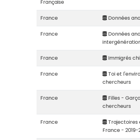
Française
France
Données anon
France
Données anony
intergénération
France
Immigrés chi
France
Toi et l'envi
chercheurs
France
Filles - Garç
chercheurs
France
Trajectoires 
France - 2019-