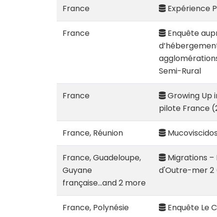
France
Expérience P
France
Enquête aupr
d’hébergement 
agglomérations
Semi-Rural
France
Growing Up i
pilote France 
France, Réunion
Mucoviscidose
France, Guadeloupe,
Migrations – 
Guyane
d'Outre-mer 2 
française...and 2 more
France, Polynésie
Enquête Le Co