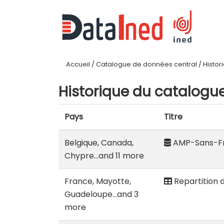
Accueil
/
Catalogue de données central
/
Histor
Historique du catalogu
Pays
Titre
Belgique, Canada,
AMP-Sans-Fro
Chypre...and 11 more
France, Mayotte,
Repartition 
Guadeloupe...and 3
more