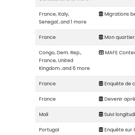
France, Italy,
Migrations b
Senegal...and 1 more
France
Mon quartier,
Congo, Dem. Rep.,
MAFE Contex
France, United
Kingdom...and 6 more
France
Enquête de c
France
Devenir après
Mali
Suivi longitu
Portugal
Enquête sur l