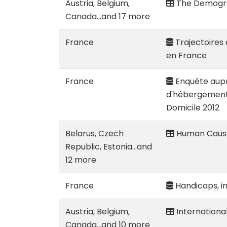
Austria, Belgium,
The Demogra
Canada...and 17 more
France
Trajectoires 
en France
France
Enquête aupr
d'hébergement e
Domicile 2012
Belarus, Czech
Human Caus
Republic, Estonia...and
12 more
France
Handicaps, i
Austria, Belgium,
Internationa
Canada...and 10 more